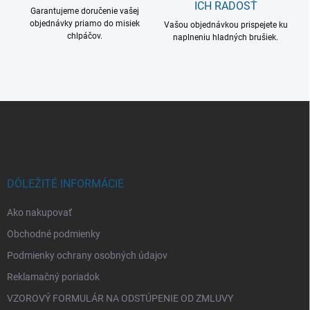
v
ICH RADOSŤ
i
Garantujeme doručenie vašej
k
objednávky priamo do misiek
Vašou objednávkou prispejete ku
e
y
chlpáčov.
naplneniu hladných brušiek.
v
ý
p
i
s
Z
u
á
p
ä
t
i
DÔLEŽITÉ INFORMÁCIE
e
Ako nakupovať
Obchodné podmienky
Podmienky ochrany osobných údajov
Reklamačný poriadok
VZOROVÝ FORMULÁR NA ODSTÚPENIE OD ZMLUVY