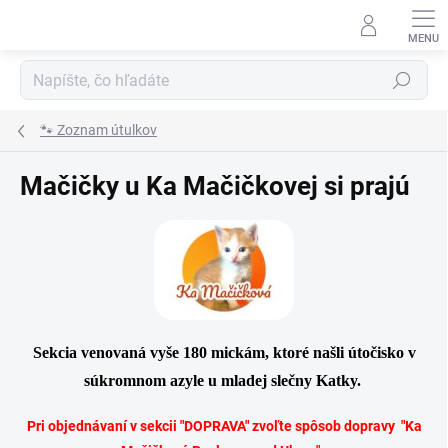
Prejsť
na
obsah
Hľadať
🐾 Zoznam útulkov
Mačičky u Ka Mačičkovej si prajú
Sekcia venovaná vyše 180 mickám,
ktoré našli útočisko v
súkromnom azyle
u mladej slečny Katky.
Pri objednávaní v sekcii "DOPRAVA" zvoľte spôsob dopravy
"Ka