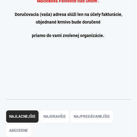
Mačičková Pavlovce nad Uhom".
Doručovacia (vaša) adresa slúži len na účely fakturácie,
objednané krmivo bude doručené
priamo do vami zvolenej organizácie.
R
a
NAJLACNEJŠIE
NAJDRAHŠIE
NAJPREDÁVANEJŠIE
d
e
ABECEDNE
n