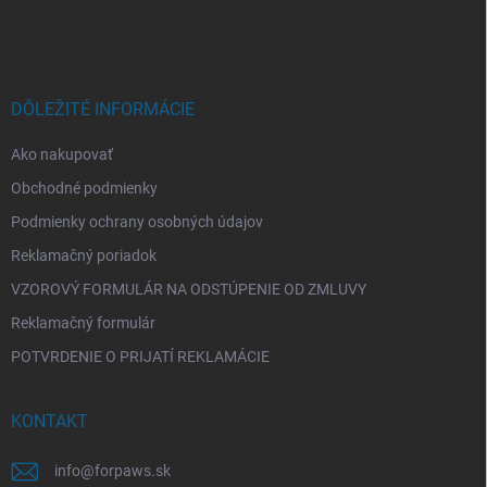
p
á
i
p
s
ä
u
t
i
DÔLEŽITÉ INFORMÁCIE
e
Ako nakupovať
Obchodné podmienky
Podmienky ochrany osobných údajov
Reklamačný poriadok
VZOROVÝ FORMULÁR NA ODSTÚPENIE OD ZMLUVY
Reklamačný formulár
POTVRDENIE O PRIJATÍ REKLAMÁCIE
KONTAKT
info
@
forpaws.sk