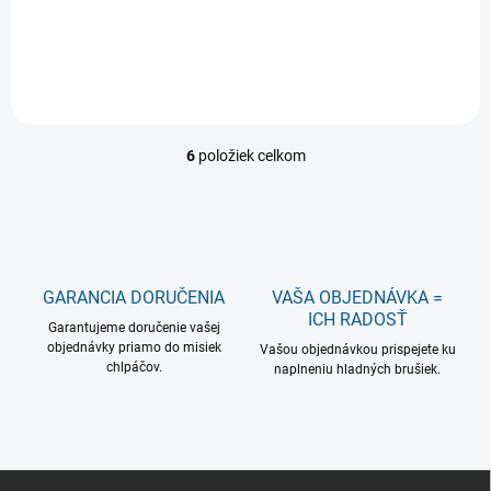
Doplnok alebo náhrada materského mlieka od narodenia do 2
mesiacov.
6
položiek celkom
O
v
l
á
d
a
c
GARANCIA DORUČENIA
VAŠA OBJEDNÁVKA =
i
ICH RADOSŤ
Garantujeme doručenie vašej
e
objednávky priamo do misiek
p
Vašou objednávkou prispejete ku
chlpáčov.
r
naplneniu hladných brušiek.
v
k
y
v
ý
Z