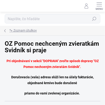
Prejsť
na
obsah
Hľadať
🐾 Zoznam útulkov
OZ Pomoc nechceným zvieratkám
Svidník si praje
Pri objednávaní v sekcii "DOPRAVA" zvoľte spôsob dopravy
"OZ
Pomoc nechceným zvieratám Svidník".
Doručovacia (vaša) adresa slúži len na účely fakturácie,
objednané krmivo bude doručené
priamo do vami zvolenej organizácie.