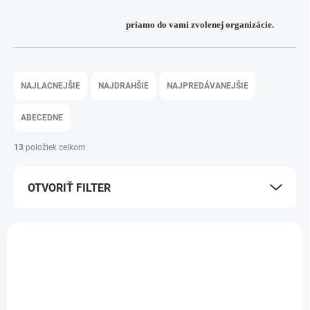
priamo do vami zvolenej organizácie.
R
a
NAJLACNEJŠIE
NAJDRAHŠIE
NAJPREDÁVANEJŠIE
d
e
ABECEDNE
n
i
13
položiek celkom
e
p
OTVORIŤ FILTER
r
o
d
V
u
ý
TIP
k
1781
p
t
i
o
s
v
p