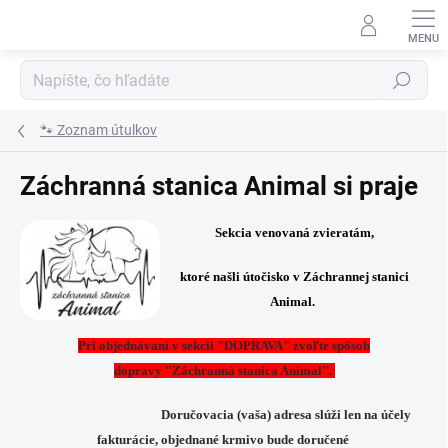
Prejsť
na
obsah
Hľadať
🐾 Zoznam útulkov
Záchranná stanica Animal si praje
Sekcia venovaná zvieratám,
ktoré našli útočisko v Záchrannej stanici
Animal.
Pri objednávaní v sekcii "DOPRAVA" zvoľte spôsob
dopravy "Záchranná stanica Animal".
Doručovacia (vaša) adresa slúži len na účely
fakturácie, objednané krmivo bude doručené