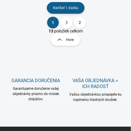
Načítať 1 ďalšiu
1
2
O
S
v
t
13
položiek celkom
l
r
Hore
á
á
d
n
a
k
c
o
i
e
v
p
a
r
GARANCIA DORUČENIA
VAŠA OBJEDNÁVKA =
n
v
ICH RADOSŤ
i
Garantujeme doručenie vašej
k
objednávky priamo do misiek
Vašou objednávkou prispejete ku
e
y
chlpáčov.
naplneniu hladných brušiek.
v
ý
p
i
s
Z
u