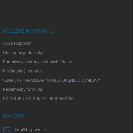
á
p
ä
t
i
DÔLEŽITÉ INFORMÁCIE
e
Ako nakupovať
Obchodné podmienky
Podmienky ochrany osobných údajov
Reklamačný poriadok
VZOROVÝ FORMULÁR NA ODSTÚPENIE OD ZMLUVY
Reklamačný formulár
POTVRDENIE O PRIJATÍ REKLAMÁCIE
KONTAKT
info
@
forpaws.sk