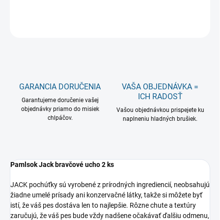
DETAILNÉ INFORMÁCIE
OPÝTAŤ SA
GARANCIA DORUČENIA
VAŠA OBJEDNÁVKA =
ICH RADOSŤ
Garantujeme doručenie vašej
objednávky priamo do misiek
Vašou objednávkou prispejete ku
chlpáčov.
naplneniu hladných brušiek.
Pamlsok Jack bravčové ucho 2 ks
JACK pochúťky sú vyrobené z prírodných ingrediencií, neobsahujú
žiadne umelé prísady ani konzervačné látky, takže si môžete byť
istí, že váš pes dostáva len to najlepšie. Rôzne chute a textúry
zaručujú, že váš pes bude vždy nadšene očakávať ďalšiu odmenu,