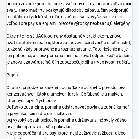
pričom žuvanie pomáha udržiavať zuby čisté a posilňovať žuvacie
svaly. Tieto maškrty poskytujú dlhodobú zábavu, čím podporujú
mentálnu a fyzickú stimuláciu vášho psa. Navyše, sú ideálnou
voľbou pre psy s alergiami, pretože výrobky neobsahujú alergény.
Okrem toho sú JACK odmeny dostupné v praktickom, znovu
uzatvárateľnom balení, ktoré zachováva čerstvosť a chuť maškŕt,
takže sú vždy pripravené na rozmaznávanie. Toto riešenie nie je
len pohodlné, ale tiež pomáha minimalizovať odpad, keďže balenie
je znovu uzatvárateľné, čím zabezpečuje dlhú trvanlivosť maškŕt.
Popis:
Chutná, prirodzená sušená pochúťka živočíšneho pôvodu, bez
konzervačných látok a umelých farbív. Obľúbená je u malých,
stredných aj veľkých psov.
Je ľahko žuvateľná, pomáha odstraňovať povlak a zubný kameň
a je vynikajúcim zdrojom bielkovín.
Jej vysoký obsah bielkovín pomáha udržiavať silné svaly vášho
psa, ako aj zdravú srsť a pokožku.
Nie je odporúčaná pre psy, ktoré majú zažívacie ťažkosti, alebo