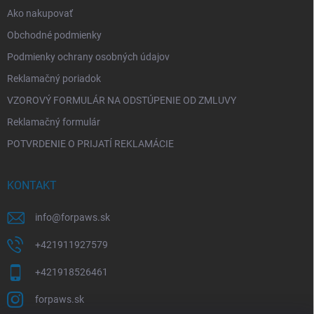
e
Ako nakupovať
Obchodné podmienky
Podmienky ochrany osobných údajov
Reklamačný poriadok
VZOROVÝ FORMULÁR NA ODSTÚPENIE OD ZMLUVY
Reklamačný formulár
POTVRDENIE O PRIJATÍ REKLAMÁCIE
KONTAKT
info
@
forpaws.sk
+421911927579
+421918526461
forpaws.sk