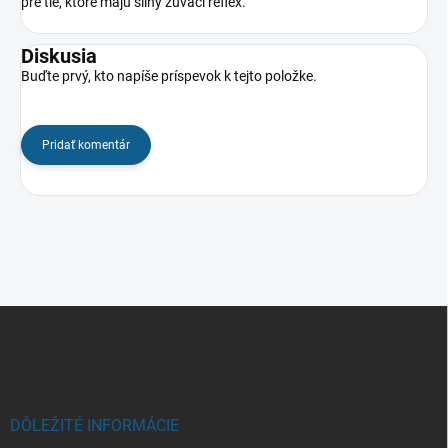
pre tie, ktoré majú silný žuvací reflex.
Diskusia
Buďte prvý, kto napíše príspevok k tejto položke.
Pridať komentár
Z
á
p
ä
t
i
DÔLEŽITÉ INFORMÁCIE