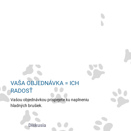
−
+
Pridať do košíka
rinárny prípravok na ošetrenie a dezinfekciu rán
ILNÉ INFORMÁCIE
OPÝTAŤ SA
VAŠA OBJEDNÁVKA = ICH
RADOSŤ
Vašou objednávkou prispejete ku naplneniu
hladných brušiek.
Diskusia