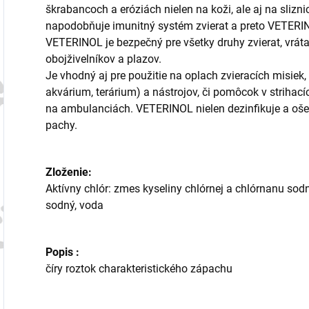
škrabancoch a eróziách nielen na koži, ale aj na slizni
napodobňuje imunitný systém zvierat a preto VETERI
VETERINOL je bezpečný pre všetky druhy zvierat, vrátan
obojživelníkov a plazov.
Je vhodný aj pre použitie na oplach zvieracích misiek, h
akvárium, terárium) a nástrojov, či pomôcok v strihac
na ambulanciách. VETERINOL nielen dezinfikuje a ošetr
pachy.
Zloženie:
Aktívny chlór: zmes kyseliny chlórnej a chlórnanu sodné
sodný, voda
Popis :
číry roztok charakteristického zápachu