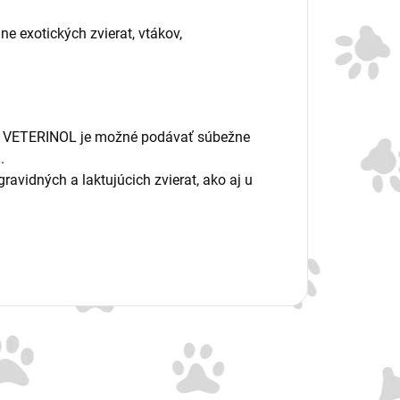
e exotických zvierat, vtákov,
U. VETERINOL je možné podávať súbežne
u.
vidných a laktujúcich zvierat, ako aj u