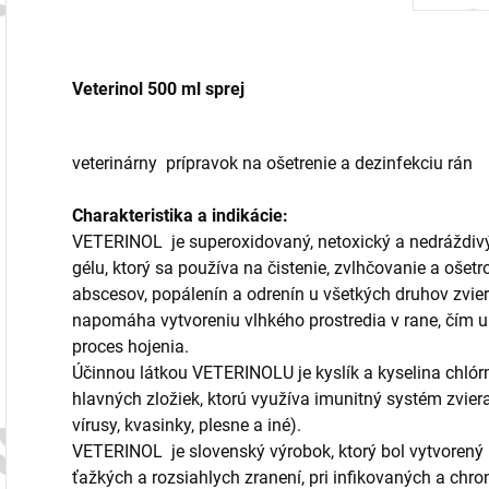
Veterinol 500 ml sprej
veterinárny prípravok na ošetrenie a dezinfekciu rán
Charakteristika a indikácie:
VETERINOL je superoxidovaný, netoxický a nedráždivý 
gélu, ktorý sa používa na čistenie, zvlhčovanie a ošet
abscesov, popálenín a odrenín u všetkých druhov zvier
napomáha vytvoreniu vlhkého prostredia v rane, čím 
proces hojenia.
Účinnou látkou VETERINOLU je kyslík a kyselina chlórn
hlavných zložiek, ktorú využíva imunitný systém zvierat
vírusy, kvasinky, plesne a iné).
VETERINOL je slovenský výrobok, ktorý bol vytvorený 
ťažkých a rozsiahlych zranení, pri infikovaných a chro