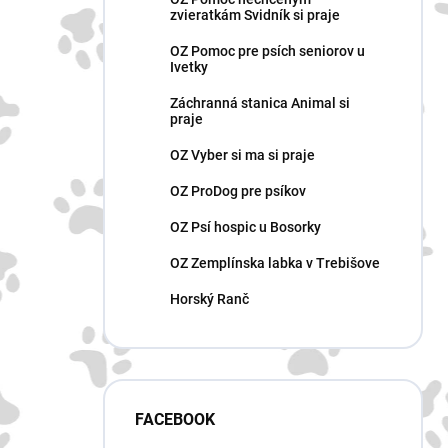
zvieratkám Svidník si praje
OZ Pomoc pre psích seniorov u
Ivetky
Záchranná stanica Animal si
praje
OZ Vyber si ma si praje
OZ ProDog pre psíkov
OZ Psí hospic u Bosorky
OZ Zemplínska labka v Trebišove
Horský Ranč
FACEBOOK