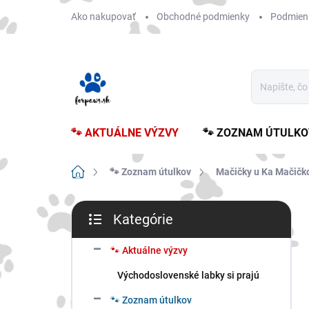
Prejsť
Ako nakupovať
Obchodné podmienky
Podmien
na
obsah
🐾 AKTUÁLNE VÝZVY
🐾 ZOZNAM ÚTULKO
Domov
🐾 Zoznam útulkov
Mačičky u Ka Mačičko
B
Kategórie
o
Preskočiť
č
kategórie
n
🐾 Aktuálne výzvy
ý
Východoslovenské labky si prajú
p
a
🐾 Zoznam útulkov