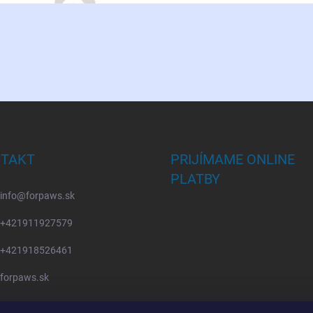
TAKT
PRIJÍMAME ONLINE
PLATBY
info
@
forpaws.sk
+421911927579
+421918526461
forpaws.sk