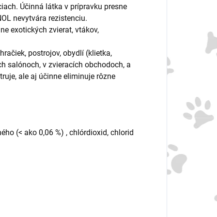
ciach. Účinná látka v prípravku presne
NOL nevytvára rezistenciu.
e exotických zvierat, vtákov,
račiek, postrojov, obydlí (klietka,
ích salónoch, v zvieracích obchodoch, a
uje, ale aj účinne eliminuje rôzne
ho (< ako 0,06 %) , chlórdioxid, chlorid