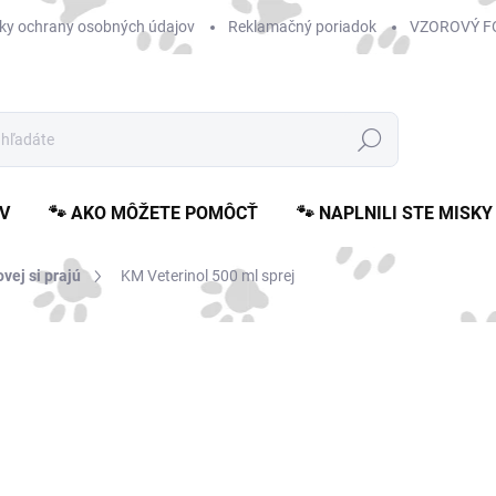
ky ochrany osobných údajov
Reklamačný poriadok
VZOROVÝ F
Hľadať
V
🐾 AKO MÔŽETE POMÔCŤ
🐾 NAPLNILI STE MISKY
vej si prajú
KM Veterinol 500 ml sprej
Neohodnotené
Podrobnosti hodnotenia
€1
Jedn
SK
cena