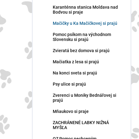
n
Karanténna stanica Moldava nad
e
Bodvou si praje
l
Mačičky u Ka Mačičkovej si prajú
Pomoc psíkom na východnom
Slovensku si prajú
Zvieratá bez domova si prajú
Mačiatka z lesa si prajú
Na konci sveta si prajú
Psy ulice si prajú
Zverenci u Moniky Bednářovej si
prajú
Mňaukovo si praje
ZACHRÁNENÉ LABKY NIŽNÁ
MYŠĽA
OZ Pomoc nechceným