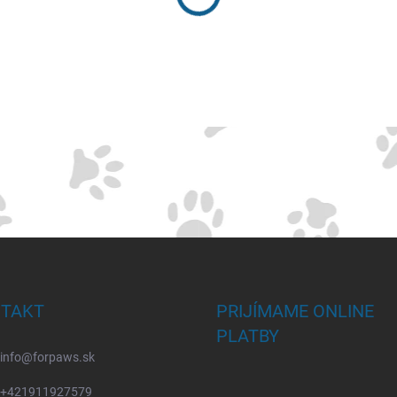
TAKT
PRIJÍMAME ONLINE
PLATBY
info
@
forpaws.sk
+421911927579