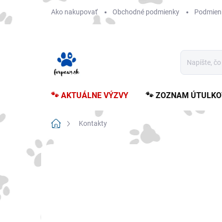
Prejsť
Ako nakupovať
Obchodné podmienky
Podmien
na
obsah
🐾 AKTUÁLNE VÝZVY
🐾 ZOZNAM ÚTULKO
Domov
Kontakty
Kontakty
Email:
info@forpaws.sk