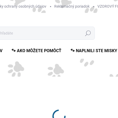
ky ochrany osobných údajov
Reklamačný poriadok
VZOROVÝ F
Hľadať
V
🐾 AKO MÔŽETE POMÔCŤ
🐾 NAPLNILI STE MISKY