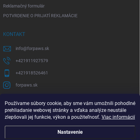
Reklamačný formulár
POTVRDENIE O PRIJATÍ REKLAMÁCIE
KONTAKT
info
@
forpaws.sk
+421911927579
+421918526461
forpaws.sk
PRIJÍMAME ONLINE PLATBY
Používame súbory cookie, aby sme vám umožnili pohodlné
prehliadanie webovej stránky a vďaka analýze neustále
zlepšovali jej funkcie, výkon a použiteľnosť.
Viac informácií
Nastavenie