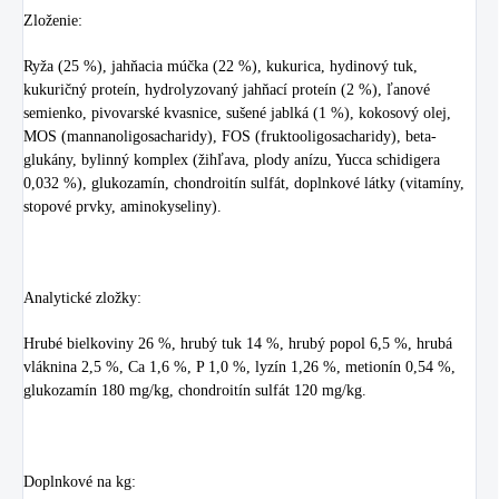
Zloženie:
Ryža (25 %), jahňacia múčka (22 %), kukurica, hydinový tuk,
kukuričný proteín, hydrolyzovaný jahňací proteín (2 %), ľanové
semienko, pivovarské kvasnice, sušené jablká (1 %), kokosový olej,
MOS (mannanoligosacharidy), FOS (fruktooligosacharidy), beta-
glukány, bylinný komplex (žihľava, plody anízu, Yucca schidigera
0,032 %), glukozamín, chondroitín sulfát, doplnkové látky (vitamíny,
stopové prvky, aminokyseliny).
Analytické zložky:
Hrubé bielkoviny 26 %, hrubý tuk 14 %, hrubý popol 6,5 %, hrubá
vláknina 2,5 %, Ca 1,6 %, P 1,0 %, lyzín 1,26 %, metionín 0,54 %,
glukozamín 180 mg/kg, chondroitín sulfát 120 mg/kg.
Doplnkové na kg: