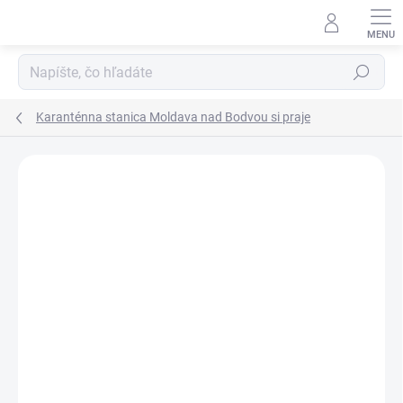
Prejsť
na
obsah
Hľadať
Karanténna stanica Moldava nad Bodvou si praje
Neohodnotené
Podrobnosti hodnotenia