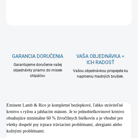
DETAILNÉ INFORMÁCIE
OPÝTAŤ SA
GARANCIA DORUČENIA
VAŠA OBJEDNÁVKA =
ICH RADOSŤ
Garantujeme doručenie vašej
objednávky priamo do misiek
Vašou objednávkou prispejete ku
chlpáčov.
naplneniu hladných brušiek.
Eminent Lamb & Rice je kompletné bezlepkové, ľahko stráviteľné
krmivo s ryžou a jahňacím mäsom. Je to jednobielkovinové krmivo
obsahujúce minimálne 60 % živočíšnych bielkovín a je vhodné pre
všetky dospelé psy trpiace tráviacimi problémami, alergiami alebo
kožnými problémami.