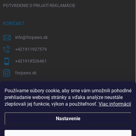
POTVRDENIE O PRIJATÍ REKLAMÁCIE
KONTAKT
info
@
forpaws.sk
+421911927579
+421918526461
forpaws.sk
PRIJÍMAME ONLINE PLATBY
Používame súbory cookie, aby sme vám umožnili pohodlné
prehliadanie webovej stránky a vďaka analýze neustále
zlepšovali jej funkcie, výkon a použiteľnosť.
Viac informácií
Nastavenie
Copyright 2026
forpaws.sk
. Všetky práva vyhradené.