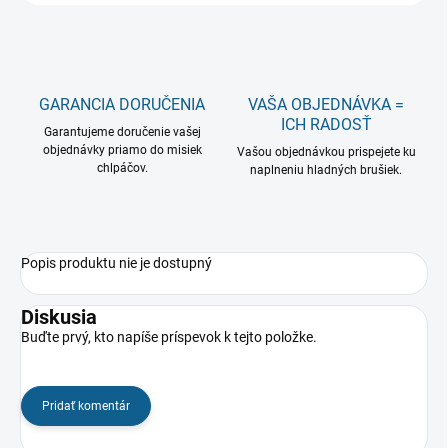
GARANCIA DORUČENIA
VAŠA OBJEDNÁVKA =
ICH RADOSŤ
Garantujeme doručenie vašej
objednávky priamo do misiek
Vašou objednávkou prispejete ku
chlpáčov.
naplneniu hladných brušiek.
Popis produktu nie je dostupný
Diskusia
Buďte prvý, kto napíše príspevok k tejto položke.
Pridať komentár