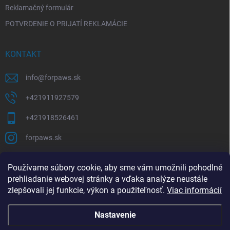
Reklamačný formulár
POTVRDENIE O PRIJATÍ REKLAMÁCIE
KONTAKT
info
@
forpaws.sk
+421911927579
+421918526461
forpaws.sk
PRIJÍMAME ONLINE PLATBY
Používame súbory cookie, aby sme vám umožnili pohodlné
prehliadanie webovej stránky a vďaka analýze neustále
zlepšovali jej funkcie, výkon a použiteľnosť.
Viac informácií
Nastavenie