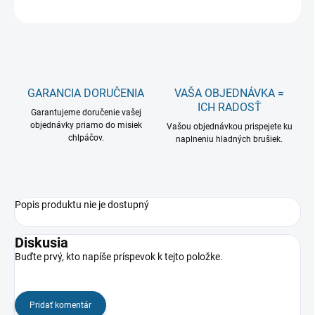
OPÝTAŤ SA
GARANCIA DORUČENIA
VAŠA OBJEDNÁVKA =
ICH RADOSŤ
Garantujeme doručenie vašej
objednávky priamo do misiek
Vašou objednávkou prispejete ku
chlpáčov.
naplneniu hladných brušiek.
Popis produktu nie je dostupný
Diskusia
Buďte prvý, kto napíše príspevok k tejto položke.
Pridať komentár