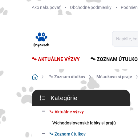
Prejsť
Ako nakupovať
Obchodné podmienky
Podmien
na
obsah
🐾 AKTUÁLNE VÝZVY
🐾 ZOZNAM ÚTULKO
Domov
🐾 Zoznam útulkov
Mňaukovo si praje
B
Kategórie
o
Preskočiť
č
kategórie
n
🐾 Aktuálne výzvy
ý
Východoslovenské labky si prajú
p
a
🐾 Zoznam útulkov