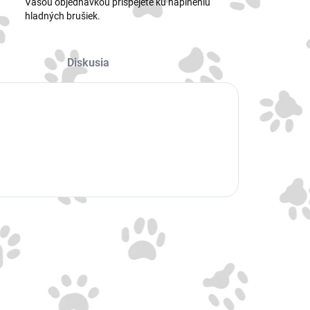
Vašou objednávkou prispejete ku naplneniu
hladných brušiek.
Diskusia