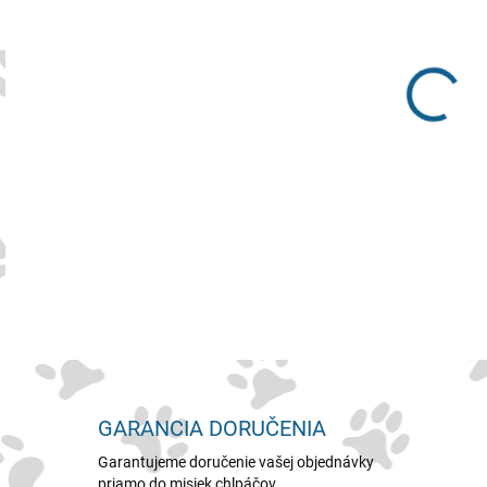
MNO
Prém
citl
GARANCIA DORUČENIA
Garantujeme doručenie vašej objednávky
priamo do misiek chlpáčov.