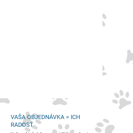
ŽSTVO
−
+
Pridať do košíka
iové, kompletné krmivo
pre dospelé mačky od 1 roku s?
ivým trávením
.
OPÝTAŤ SA
VAŠA OBJEDNÁVKA = ICH
RADOSŤ