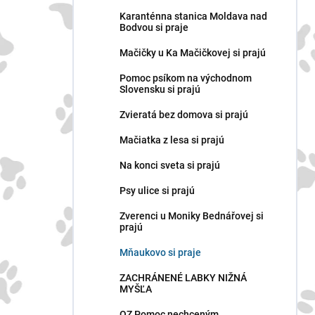
n
Karanténna stanica Moldava nad
e
Bodvou si praje
l
Mačičky u Ka Mačičkovej si prajú
Pomoc psíkom na východnom
Slovensku si prajú
Zvieratá bez domova si prajú
Mačiatka z lesa si prajú
Na konci sveta si prajú
Psy ulice si prajú
Zverenci u Moniky Bednářovej si
prajú
Mňaukovo si praje
ZACHRÁNENÉ LABKY NIŽNÁ
MYŠĽA
OZ Pomoc nechceným