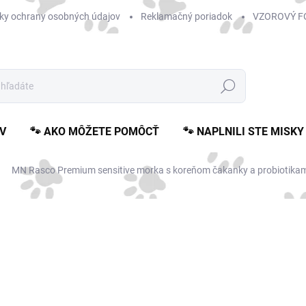
ky ochrany osobných údajov
Reklamačný poriadok
VZOROVÝ F
Hľadať
V
🐾 AKO MÔŽETE POMÔCŤ
🐾 NAPLNILI STE MISKY
MN Rasco Premium sensitive morka s koreňom čakanky a probiotika
Neohodnotené
Podrobnosti hodnotenia
€1
Jedn
SK
cena