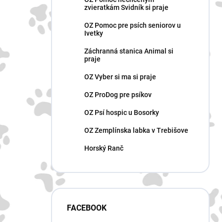
zvieratkám Svidník si praje
OZ Pomoc pre psích seniorov u
Ivetky
Záchranná stanica Animal si
praje
OZ Vyber si ma si praje
OZ ProDog pre psíkov
OZ Psí hospic u Bosorky
OZ Zemplínska labka v Trebišove
Horský Ranč
FACEBOOK