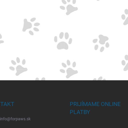
TAKT
PRIJÍMAME ONLINE
PLATBY
info
@
forpaws.sk