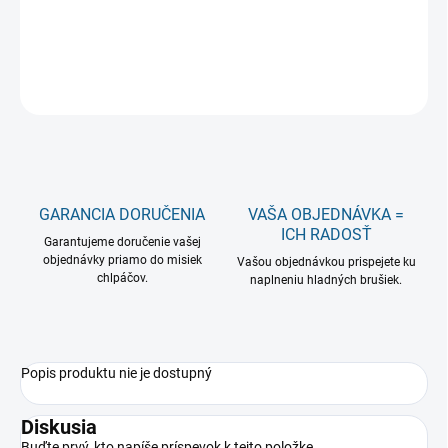
−
+
Pridať do košíka
OPÝTAŤ SA
GARANCIA DORUČENIA
VAŠA OBJEDNÁVKA =
ICH RADOSŤ
Garantujeme doručenie vašej
objednávky priamo do misiek
Vašou objednávkou prispejete ku
chlpáčov.
naplneniu hladných brušiek.
Popis produktu nie je dostupný
Diskusia
Buďte prvý, kto napíše príspevok k tejto položke.