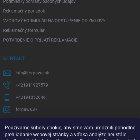
Podmienky ochrany osobných údajov
Reklamačný poriadok
VZOROVÝ FORMULÁR NA ODSTÚPENIE OD ZMLUVY
Reklamačný formulár
POTVRDENIE O PRIJATÍ REKLAMÁCIE
KONTAKT
info
@
forpaws.sk
+421911927579
+421918526461
forpaws.sk
PRIJÍMAME ONLINE PLATBY
Používame súbory cookie, aby sme vám umožnili pohodlné
prehliadanie webovej stránky a vďaka analýze neustále