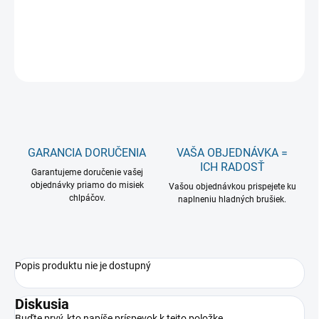
−
+
Pridať do košíka
OPÝTAŤ SA
GARANCIA DORUČENIA
VAŠA OBJEDNÁVKA =
ICH RADOSŤ
Garantujeme doručenie vašej
objednávky priamo do misiek
Vašou objednávkou prispejete ku
chlpáčov.
naplneniu hladných brušiek.
Popis produktu nie je dostupný
Diskusia
Buďte prvý, kto napíše príspevok k tejto položke.