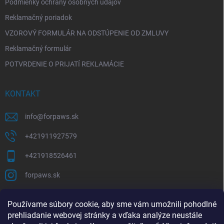
Podmienky ochrany osobných údajov
Reklamačný poriadok
VZOROVÝ FORMULÁR NA ODSTÚPENIE OD ZMLUVY
Reklamačný formulár
POTVRDENIE O PRIJATÍ REKLAMÁCIE
KONTAKT
info
@
forpaws.sk
+421911927579
+421918526461
forpaws.sk
PRIJÍMAME ONLINE PLATBY
Používame súbory cookie, aby sme vám umožnili pohodlné
prehliadanie webovej stránky a vďaka analýze neustále