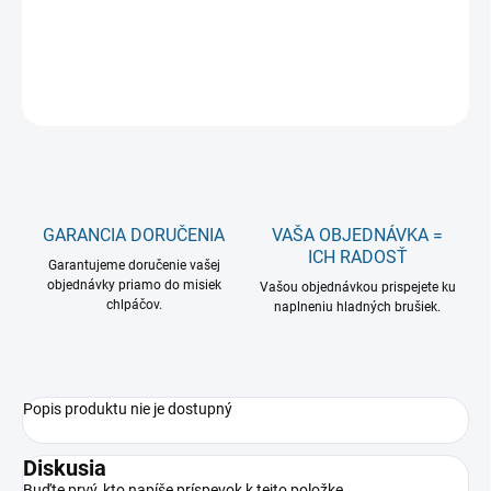
−
+
Pridať do košíka
OPÝTAŤ SA
GARANCIA DORUČENIA
VAŠA OBJEDNÁVKA =
ICH RADOSŤ
Garantujeme doručenie vašej
objednávky priamo do misiek
Vašou objednávkou prispejete ku
chlpáčov.
naplneniu hladných brušiek.
Popis produktu nie je dostupný
Diskusia
Buďte prvý, kto napíše príspevok k tejto položke.