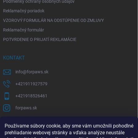
Podmienky ochrany osobných údajov
Reklamačný poriadok
VZOROVÝ FORMULÁR NA ODSTÚPENIE OD ZMLUVY
Reklamačný formulár
POTVRDENIE O PRIJATÍ REKLAMÁCIE
KONTAKT
info
@
forpaws.sk
+421911927579
+421918526461
forpaws.sk
PRIJÍMAME ONLINE PLATBY
Používame súbory cookie, aby sme vám umožnili pohodlné
prehliadanie webovej stránky a vďaka analýze neustále