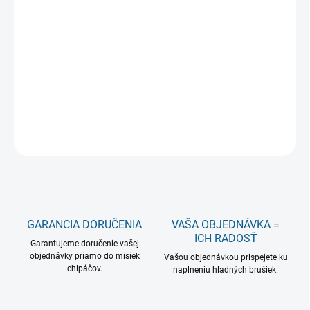
−
+
Pridať do košíka
Superprémiové hypoalergénne krmivo s jediným zdrojom živočíšneho
proteínu pre prevenciu alergických reakcií. Ideálne pre dospelých psov
stredných plemien s normálnymi nárokmi na energiu.
OPÝTAŤ SA
GARANCIA DORUČENIA
VAŠA OBJEDNÁVKA =
ICH RADOSŤ
Garantujeme doručenie vašej
objednávky priamo do misiek
Vašou objednávkou prispejete ku
chlpáčov.
naplneniu hladných brušiek.