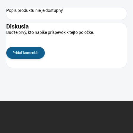
Popis produktu nie je dostupný
Diskusia
Buďte prvý, kto napíše príspevok k tejto položke.
Pridať komentár
Z
á
p
ä
t