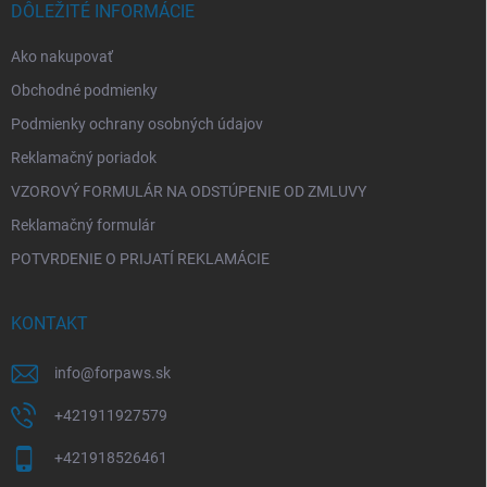
i
DÔLEŽITÉ INFORMÁCIE
e
Ako nakupovať
Obchodné podmienky
Podmienky ochrany osobných údajov
Reklamačný poriadok
VZOROVÝ FORMULÁR NA ODSTÚPENIE OD ZMLUVY
Reklamačný formulár
POTVRDENIE O PRIJATÍ REKLAMÁCIE
KONTAKT
info
@
forpaws.sk
+421911927579
+421918526461