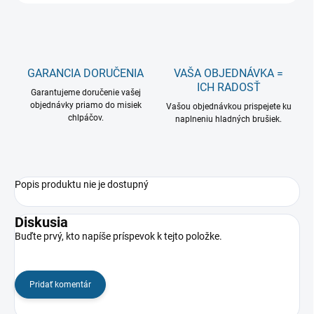
GARANCIA DORUČENIA
VAŠA OBJEDNÁVKA =
ICH RADOSŤ
Garantujeme doručenie vašej
objednávky priamo do misiek
Vašou objednávkou prispejete ku
chlpáčov.
naplneniu hladných brušiek.
Popis produktu nie je dostupný
Diskusia
Buďte prvý, kto napíše príspevok k tejto položke.
Pridať komentár