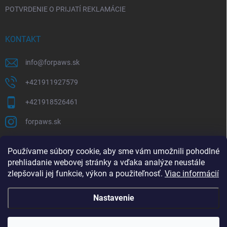
POTVRDENIE O PRIJATÍ REKLAMÁCIE
KONTAKT
info
@
forpaws.sk
+421911927579
+421918526461
forpaws.sk
PRIJÍMAME ONLINE PLATBY
Používame súbory cookie, aby sme vám umožnili pohodlné
prehliadanie webovej stránky a vďaka analýze neustále
zlepšovali jej funkcie, výkon a použiteľnosť.
Viac informácií
Nastavenie
Copyright 2026
forpaws.sk
. Všetky práva vyhradené.