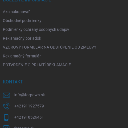
i
e
Ako nakupovať
Obchodné podmienky
Podmienky ochrany osobných údajov
Reklamačný poriadok
VZOROVÝ FORMULÁR NA ODSTÚPENIE OD ZMLUVY
Reklamačný formulár
POTVRDENIE O PRIJATÍ REKLAMÁCIE
KONTAKT
info
@
forpaws.sk
+421911927579
+421918526461