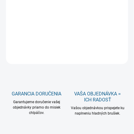
−
+
Pridať do košíka
Prírodná hoblinová podstielka vhodná pre hlodavce a iné
domace zvieratá.
DETAILNÉ INFORMÁCIE
OPÝTAŤ SA
GARANCIA DORUČENIA
VAŠA OBJEDNÁVKA =
ICH RADOSŤ
Garantujeme doručenie vašej
objednávky priamo do misiek
Vašou objednávkou prispejete ku
chlpáčov.
naplneniu hladných brušiek.