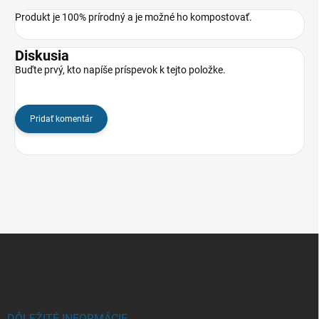
Produkt je 100% prírodný a je možné ho kompostovať.
Diskusia
Buďte prvý, kto napíše príspevok k tejto položke.
Pridať komentár
Z
á
p
ä
t
DÔLEŽITÉ INFORMÁCIE