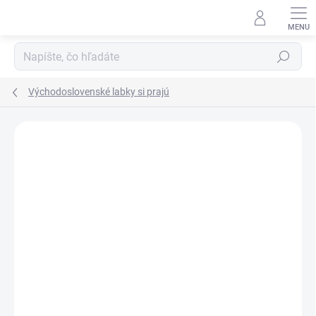
Prejsť
na
obsah
Hľadať
Východoslovenské labky si prajú
Neohodnotené
Podrobnosti hodnotenia