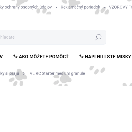
ky ochrany osobných údajov
Reklamačný poriadok
VZOROVÝ F
Hľadať
V
🐾 AKO MÔŽETE POMÔCŤ
🐾 NAPLNILI STE MISKY
y si prajú
VL RC Starter medium granule
Neohodnotené
Podrobnosti hodnotenia
o
Jedn
ZVO
cena