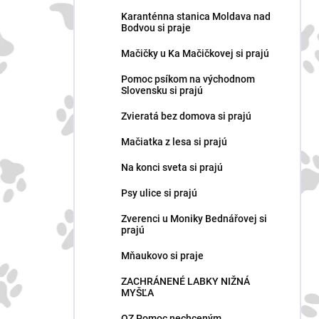
n
Karanténna stanica Moldava nad
e
Bodvou si praje
l
Mačičky u Ka Mačičkovej si prajú
Pomoc psíkom na východnom
Slovensku si prajú
Zvieratá bez domova si prajú
Mačiatka z lesa si prajú
Na konci sveta si prajú
Psy ulice si prajú
Zverenci u Moniky Bednářovej si
prajú
Mňaukovo si praje
ZACHRÁNENÉ LABKY NIŽNÁ
MYŠĽA
OZ Pomoc nechceným