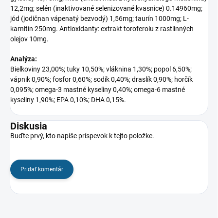
12,2mg; selén (inaktivované selenizované kvasnice) 0.14960mg;
jód (jodičnan vápenatý bezvodý) 1,56mg; taurín 1000mg; L-
karnitín 250mg. Antioxidanty: extrakt toroferolu z rastlinných
olejov 10mg.
Analýza:
Bielkoviny 23,00%; tuky 10,50%; vláknina 1,30%; popol 6,50%;
vápnik 0,90%; fosfor 0,60%; sodík 0,40%; draslík 0,90%; horčík
0,095%; omega-3 mastné kyseliny 0,40%; omega-6 mastné
kyseliny 1,90%; EPA 0,10%; DHA 0,15%.
Diskusia
Buďte prvý, kto napíše príspevok k tejto položke.
Pridať komentár