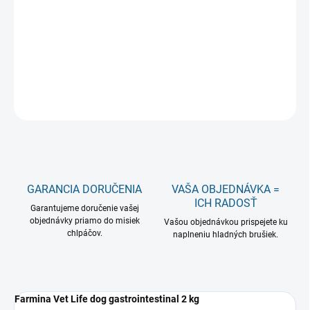
pre psy na redukciu črevnej malabsorpcie, na manažment
pacienta s hnačkou, na kompenzáciu zažívacích porúch a pri
nedostatočnej produkcii pankreatických enzýmov.
DETAILNÉ INFORMÁCIE
OPÝTAŤ SA
GARANCIA DORUČENIA
VAŠA OBJEDNÁVKA =
ICH RADOSŤ
Garantujeme doručenie vašej
objednávky priamo do misiek
Vašou objednávkou prispejete ku
chlpáčov.
naplneniu hladných brušiek.
Farmina Vet Life dog gastrointestinal 2 kg