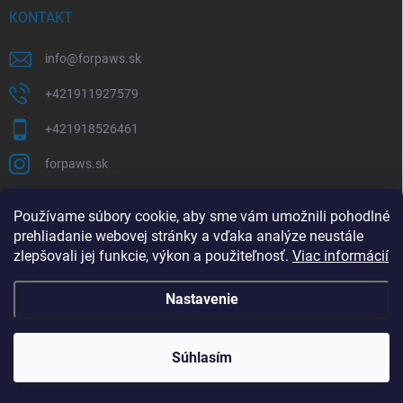
KONTAKT
info
@
forpaws.sk
+421911927579
+421918526461
forpaws.sk
PRIJÍMAME ONLINE PLATBY
Používame súbory cookie, aby sme vám umožnili pohodlné
prehliadanie webovej stránky a vďaka analýze neustále
zlepšovali jej funkcie, výkon a použiteľnosť.
Viac informácií
Nastavenie
Copyright 2026
forpaws.sk
. Všetky práva vyhradené.
Súhlasím
info@forpaws.sk
Vytvoril Shoptet