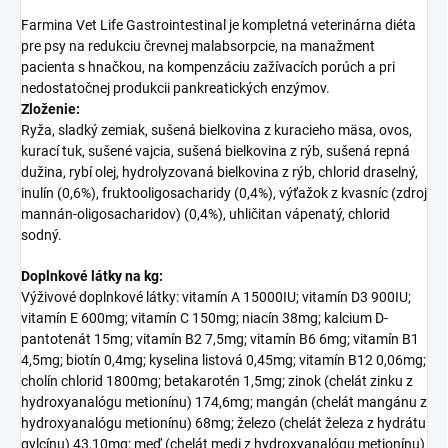
Farmina Vet Life Gastrointestinal je kompletná veterinárna diéta
pre psy na redukciu črevnej malabsorpcie, na manažment
pacienta s hnačkou, na kompenzáciu zažívacích porúch a pri
nedostatočnej produkcii pankreatických enzýmov.
Zloženie:
Ryža, sladký zemiak, sušená bielkovina z kuracieho mäsa, ovos,
kurací tuk, sušené vajcia, sušená bielkovina z rýb, sušená repná
dužina, rybí olej, hydrolyzovaná bielkovina z rýb, chlorid draselný,
inulín (0,6%), fruktooligosacharidy (0,4%), výťažok z kvasníc (zdroj
mannán-oligosacharidov) (0,4%), uhličitan vápenatý, chlorid
sodný.
Doplnkové látky na kg:
Výživové doplnkové látky: vitamín A 15000IU; vitamín D3 900IU;
vitamín E 600mg; vitamín C 150mg; niacín 38mg; kalcium D-
pantotenát 15mg; vitamín B2 7,5mg; vitamín B6 6mg; vitamín B1
4,5mg; biotín 0,4mg; kyselina listová 0,45mg; vitamín B12 0,06mg;
cholín chlorid 1800mg; betakarotén 1,5mg; zinok (chelát zinku z
hydroxyanalógu metionínu) 174,6mg; mangán (chelát mangánu z
hydroxyanalógu metionínu) 68mg; železo (chelát železa z hydrátu
gylcínu) 43,10mg; meď (chelát medi z hydroxyanalógu metionínu)