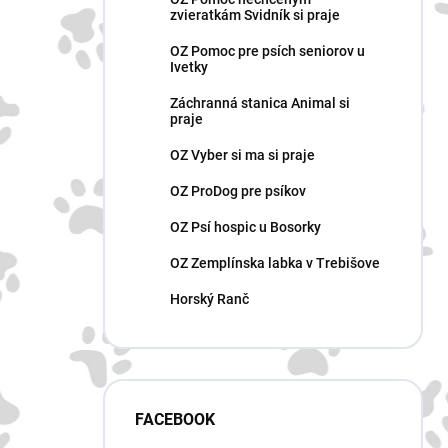
zvieratkám Svidník si praje
OZ Pomoc pre psích seniorov u
Ivetky
Záchranná stanica Animal si
praje
OZ Vyber si ma si praje
OZ ProDog pre psíkov
OZ Psí hospic u Bosorky
OZ Zemplínska labka v Trebišove
Horský Ranč
FACEBOOK