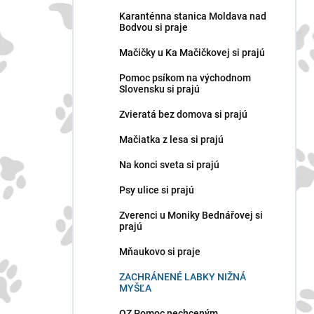
n
Karanténna stanica Moldava nad
e
Bodvou si praje
l
Mačičky u Ka Mačičkovej si prajú
Pomoc psíkom na východnom
Slovensku si prajú
Zvieratá bez domova si prajú
Mačiatka z lesa si prajú
Na konci sveta si prajú
Psy ulice si prajú
Zverenci u Moniky Bednářovej si
prajú
Mňaukovo si praje
ZACHRÁNENÉ LABKY NIŽNÁ
MYŠĽA
OZ Pomoc nechceným