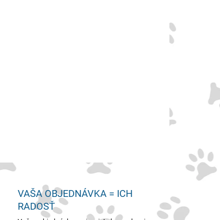
ŽSTVO
−
+
Pridať do košíka
OPÝTAŤ SA
VAŠA OBJEDNÁVKA = ICH
RADOSŤ