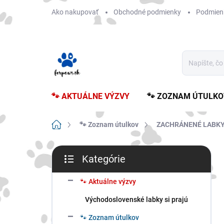
Prejsť
Ako nakupovať
Obchodné podmienky
Podmien
na
obsah
🐾 AKTUÁLNE VÝZVY
🐾 ZOZNAM ÚTULKO
Domov
🐾 Zoznam útulkov
ZACHRÁNENÉ LABKY
B
Kategórie
o
Preskočiť
č
kategórie
n
🐾 Aktuálne výzvy
ý
Východoslovenské labky si prajú
p
a
🐾 Zoznam útulkov