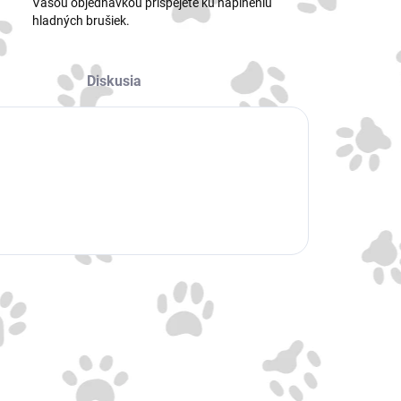
Vašou objednávkou prispejete ku naplneniu
hladných brušiek.
Diskusia