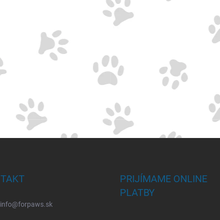
TAKT
PRIJÍMAME ONLINE
PLATBY
info
@
forpaws.sk