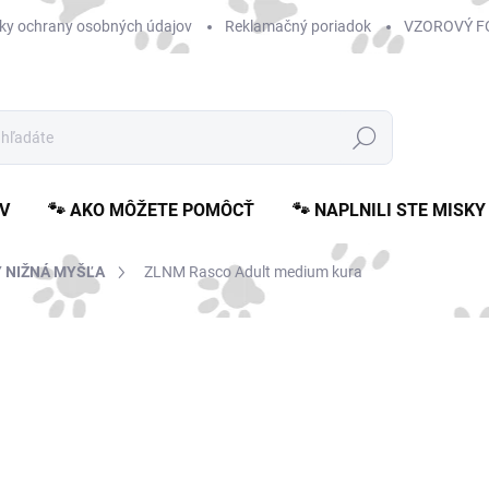
ky ochrany osobných údajov
Reklamačný poriadok
VZOROVÝ F
Hľadať
V
🐾 AKO MÔŽETE POMÔCŤ
🐾 NAPLNILI STE MISKY
 NIŽNÁ MYŠĽA
ZLNM Rasco Adult medium kura
Neohodnotené
Podrobnosti hodnotenia
o
Jedn
ZVO
cena