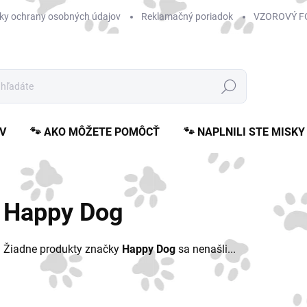
ky ochrany osobných údajov
Reklamačný poriadok
VZOROVÝ F
Hľadať
V
🐾 AKO MÔŽETE POMÔCŤ
🐾 NAPLNILI STE MISKY
Happy Dog
Žiadne produkty značky
Happy Dog
sa nenašli...