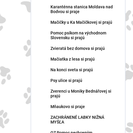
n
Karanténna stanica Moldava nad
e
Bodvou si praje
l
Mačičky u Ka Mačičkovej si prajú
Pomoc psíkom na východnom
Slovensku si prajú
Zvieratá bez domova si prajú
Mačiatka z lesa si prajú
Na konci sveta si prajú
Psy ulice si prajú
Zverenci u Moniky Bednářovej si
prajú
Mňaukovo si praje
ZACHRÁNENÉ LABKY NIŽNÁ
MYŠĽA
OZ Pomoc nechceným