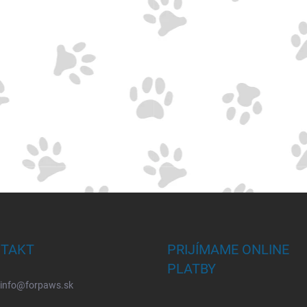
TAKT
PRIJÍMAME ONLINE
PLATBY
info
@
forpaws.sk