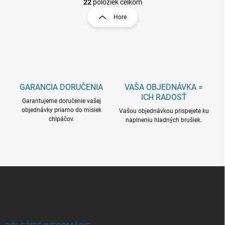
t
22
položiek celkom
O
r
v
Hore
á
l
á
n
d
k
a
o
c
v
i
a
e
GARANCIA DORUČENIA
VAŠA OBJEDNÁVKA =
n
p
ICH RADOSŤ
r
i
Garantujeme doručenie vašej
v
objednávky priamo do misiek
Vašou objednávkou prispejete ku
e
chlpáčov.
k
naplneniu hladných brušiek.
y
v
ý
p
i
Z
s
á
u
p
ä
t