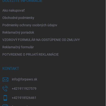
i
DÔLEŽITÉ INFORMÁCIE
e
Ako nakupovať
Obchodné podmienky
Podmienky ochrany osobných údajov
Reklamačný poriadok
VZOROVÝ FORMULÁR NA ODSTÚPENIE OD ZMLUVY
Reklamačný formulár
POTVRDENIE O PRIJATÍ REKLAMÁCIE
KONTAKT
info
@
forpaws.sk
+421911927579
+421918526461