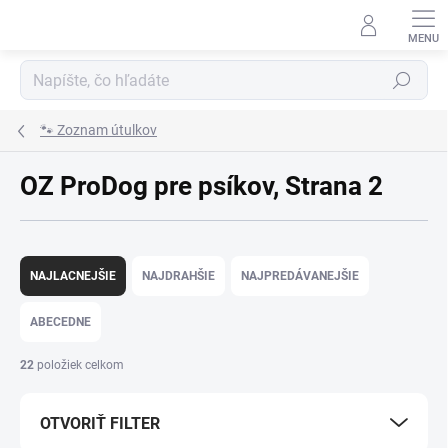
Prejsť
na
obsah
Hľadať
🐾 Zoznam útulkov
OZ ProDog pre psíkov
, Strana 2
R
a
NAJLACNEJŠIE
NAJDRAHŠIE
NAJPREDÁVANEJŠIE
d
e
ABECEDNE
n
i
22
položiek celkom
e
p
OTVORIŤ FILTER
r